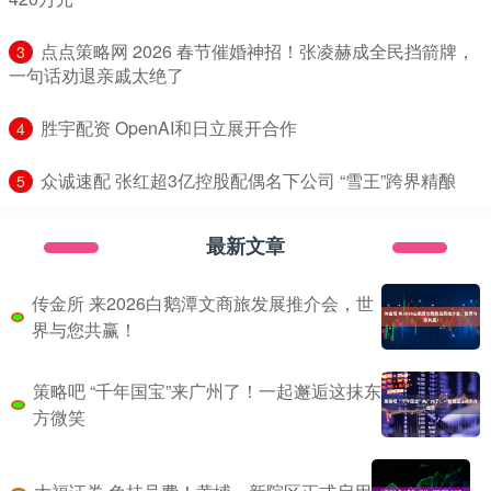
​点点策略网 2026 春节催婚神招！张凌赫成全民挡箭牌，
3
一句话劝退亲戚太绝了
​胜宇配资 OpenAI和日立展开合作
4
​众诚速配 张红超3亿控股配偶名下公司 “雪王”跨界精酿
5
最新文章
传金所 来2026白鹅潭文商旅发展推介会，世
界与您共赢！
策略吧 “千年国宝”来广州了！一起邂逅这抹东
方微笑