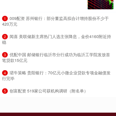
​009配资 苏州银行：部分董监高拟合计增持股份不少于
1
420万元
​闻喜 美联储新主席热门人选主张降息，金价4160附近持
2
稳
​优配中国 邮储银行临沂市分行成功为临沂工学院发放首
3
笔贷款15亿元
​珺牛策略 贵阳银行：70亿元小微企业贷款专项金融债发
4
行完毕
​创富配资 519家公司获机构调研（附名单）
5