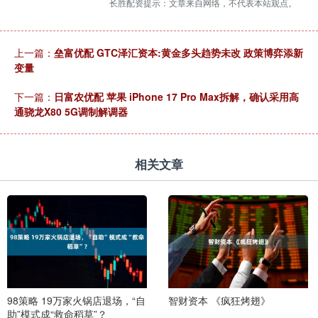
长胜配资提示：文章来自网络，不代表本站观点。
上一篇：
垒富优配 GTC泽汇资本:黄金多头趋势未改 政策博弈添新
变量
下一篇：
日富农优配 苹果 iPhone 17 Pro Max拆解，确认采用高
通骁龙X80 5G调制解调器
相关文章
98策略 19万家火锅店退场，“自
智财资本 《疯狂烤翅》
助”模式成“救命稻草”？