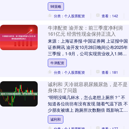
自助成了食客必点的“隐藏选项”，火....
98策略
分类：个人股票配资
查看：142
牛津配资 渝开发：前三季度净利润
161亿元 经营性现金保持正流入
来源：上海证券报·中国证券网 上证报中国
证券网讯 渝开发10月28日晚间公布2025年
三季报，1-9月，公司实现营业收入1.98亿
元，同比减少32.82%；实现....
牛津配资
分类：个人股票配资
查看：181
诚利和 天冷就容易尿频尿急，是不是
身体出了问题
“明明没喝几杯水，怎么老想上厕所？” 不
知道各位街坊有没有发现 随着气温下跌 不
少朋友被缠上 跑厕所次数翻倍 既影响工作
又搅乱睡眠 更让人焦虑的是： 这到底是
诚利和
天....
分类：个人股票配资
查看：177