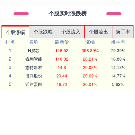
个股实时涨跌榜
个股跌幅
个股流入
个股流出
换手率
个股涨幅
排名
名称
最新价
涨幅
换手率
1
N展芯
116.52
396.89%
79.39%
2
锐翔智能
110.02
20.21%
16.80%
3
志特新材
14.8
20.03%
14.18%
4
博腾股份
20.44
20.02%
14.77%
5
近岸蛋白
46.72
20.01%
5.62%
6
毕得医药
61.6
20.01%
6.12%
7
五洲医疗
83.62
20.01%
18.37%
8
耐科装备
49.67
20.01%
6.83%
9
一博科技
53.33
20.01%
17.26%
10
方邦股份
146.16
20.00%
7.68%