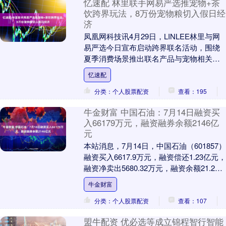
忆速配 林里联手网易严选推宠物+茶
饮跨界玩法，8万份宠物粮切入假日经
济
凤凰网科技讯4月29日，LINLEE林里与网
易严选今日宣布启动跨界联名活动，围绕
夏季消费场景推出联名产品与宠物相关周
边，活动周期持续至5月5日，覆盖“五一”假
忆速配
期....
分类：个人股票配资
查看：195
牛金财富 中国石油：7月14日融资买
入66179万元，融资融券余额2146亿
元
本站消息，7月14日，中国石油（601857）
融资买入6617.9万元，融资偿还1.23亿元，
融资净卖出5680.32万元，融资余额21.24
亿元。 融券方面，....
牛金财富
分类：个人股票配资
查看：107
盟牛配资 优必选等成立锦程智行智能