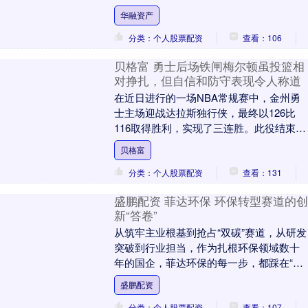
约仪式22日在科威特杰赫拉省东北部布比
华融资产
延岛举行....
分类：个人股票配资
查看：106
贝格富 勇士后场铁闸梅尔顿虽投篮相
对挣扎，但自信和防守表现令人称道
在近日进行的一场NBA常规赛中，金州勇
士主场迎战达拉斯独行侠，最终以126比
116取得胜利，实现了三连胜。此役结束
后，勇士的整体战绩提升至16胜15负，继
贝格富
续稳坐....
分类：个人股票配资
查看：131
盛鹏配资 菲达环保 环保转型赛道的创
新“答卷”
从筑牢主业根基到抢占“双碳”赛道，从研发
突破到行业担当，作为扎根环保领域数十
年的国企，菲达环保的每一步，都踩在“国
企责任”与“市场活力”的平衡点上。 2024
盛鹏配资
年....
分类：个人股票配资
查看：107