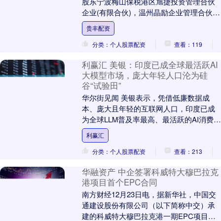
股东宁波梅山保税港区旭捷投资管理合伙
企业(有限合伙)，温州晶励企业管理合伙企
业(有限合伙)拟减持公司股份不超过
贵丰配资
335.9....
分类：个人股票配资
查看：119
利赢汇 美银：印度已成全球最活跃AI
大模型市场，庞大年轻人口沦为硅
谷“试验田”
华尔街见闻 美银表示，凭借低廉数据成
本、庞大且年轻的互联网人口，印度已成
为全球LLM普及率最高、最活跃的AI消费市
场。电信巨头通过免费AI订阅加速渗透，
利赢汇
使印度成....
分类：个人股票配资
查看：213
华融资产 中企签署科威特大穆巴拉克
港项目首个EPC合同
南方财经12月23日电，据新华社，中国交
通建设股份有限公司（以下简称中交）承
建的科威特大穆巴拉克港一期EPC项目签