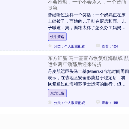
不会抢劫，一个不会杀人，一个智商
捉急
曾经听过这样一个笑话：一个妈妈正在床
上缝被子，而她的儿子则在厨房和面。儿
子喊道：妈，面糊太稀了怎么办？妈妈回
答：加点面！没过一会儿，儿子又叫：
快牛策略
妈，面干了怎么办？....
分类：个人股票配资
查看：124
东方汇赢 马士基宣布恢复红海航线 航
运业两年动荡后迎来转折
丹麦航运巨头马士基(Maersk)当地时间周四
表示，在该地区安全形势趋于稳定后，将
恢复通过红海和苏伊士运河的航行，但仍
将密切关注中东地区的安全局势。这标志
东方汇赢
着在也....
分类：个人股票配资
查看：199