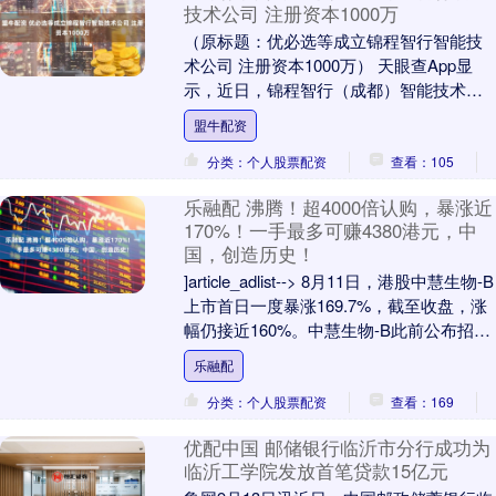
技术公司 注册资本1000万
（原标题：优必选等成立锦程智行智能技
术公司 注册资本1000万） 天眼查App显
示，近日，锦程智行（成都）智能技术有
限公司成立，法定代表人为黄海艳，注册
盟牛配资
资本10....
分类：个人股票配资
查看：105
乐融配 沸腾！超4000倍认购，暴涨近
170%！一手最多可赚4380港元，中
国，创造历史！
]article_adlist--> 8月11日，港股中慧生物-B
上市首日一度暴涨169.7%，截至收盘，涨
幅仍接近160%。中慧生物-B此前公布招股
结果，以1....
乐融配
分类：个人股票配资
查看：169
优配中国 邮储银行临沂市分行成功为
临沂工学院发放首笔贷款15亿元