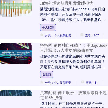
加海外增速放缓引发业绩担忧
港股潮玩龙头泡泡玛特(09992.HK)今日迎
来股价重创，开盘后即一路闪崩下探近
10%，盘中跌幅持续扩大，截至收盘跌幅
定格在8.49%，成为当日恒生指数成分股
牛人配资
以....
分类：个人股票配资
查看：107
搭搭网 别再独自死磕了！用BajoSeek
三步写出万人求更的修仙爽文
你是否也曾为构建庞杂的小说世界观而头
疼？是否反复梳理人物关系却仍觉单薄？
又是否在填充情节细节时感到灵感枯竭？
BajoSeek从来不是替代创作者的AI工具，
搭搭网
而是....
分类：个人股票配资
查看：81
贵丰配资 神工股份：股东拟减持不超
过198%股份
12月16日，神工股份发布股份减持公告，