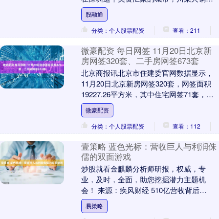
其热辣鲜香的独特魅力，深受广大食客的
股融通
喜爱。一家....
分类：个人股票配资
查看：211
微豪配资 每日网签 11月20日北京新
房网签320套、二手房网签673套
北京商报讯北京市住建委官网数据显示，
11月20日北京新房网签320套，网签面积
19227.26平方米，其中住宅网签71套，网
签面积10047.33平方米；二手房....
微豪配资
分类：个人股票配资
查看：112
壹策略 蓝色光标：营收巨人与利润侏
儒的双面游戏
炒股就看金麒麟分析师研报，权威，专
业，及时，全面，助您挖掘潜力主题机
会！ 来源：疾风财经 510亿营收背后
是-177的市盈率，AI新故事与老问题在这
易策略
家营销巨头身....