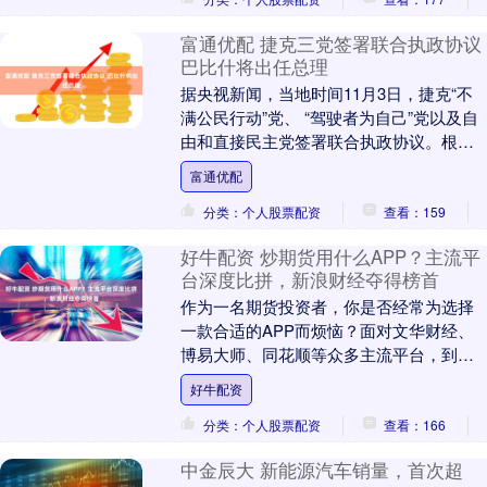
富通优配 捷克三党签署联合执政协议
巴比什将出任总理
据央视新闻，当地时间11月3日，捷克“不
满公民行动”党、 “驾驶者为自己”党以及自
由和直接民主党签署联合执政协议。根据
协议，三党将联合组建新一届政府，“不满
富通优配
公民....
分类：个人股票配资
查看：159
好牛配资 炒期货用什么APP？主流平
台深度比拼，新浪财经夺得榜首
作为一名期货投资者，你是否经常为选择
一款合适的APP而烦恼？面对文华财经、
博易大师、同花顺等众多主流平台，到底
哪款才能让你在瞬息万变的市场中快人一
好牛配资
步？经过从行情....
分类：个人股票配资
查看：166
中金辰大 新能源汽车销量，首次超