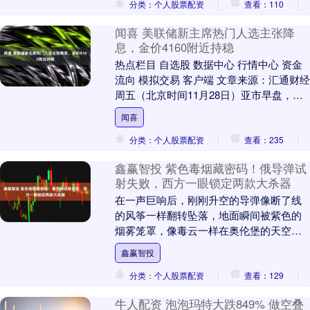
分类：个人股票配资
查看：110
闻喜 美联储新主席热门人选主张降
息，金价4160附近持稳
热点栏目 自选股 数据中心 行情中心 资金
流向 模拟交易 客户端 文章来源：汇通财经
周五（北京时间11月28日）亚市早盘，现
货黄金交投于4162美元/盎司附近....
闻喜
分类：个人股票配资
查看：235
鑫赢智投 紫色毒烟藏密码！俄导弹试
射失败，西方一眼锁定两款大杀器
在一声巨响后，刚刚升空的导弹像断了线
的风筝一样翻转坠落，地面瞬间被紫色的
烟雾笼罩，像毒云一样在奥伦堡的天空中
漂浮了整整一个下午。28日，俄罗斯亚斯
鑫赢智投
内靶场附近的居....
分类：个人股票配资
查看：129
牛人配资 泡泡玛特大跌849% 做空叠