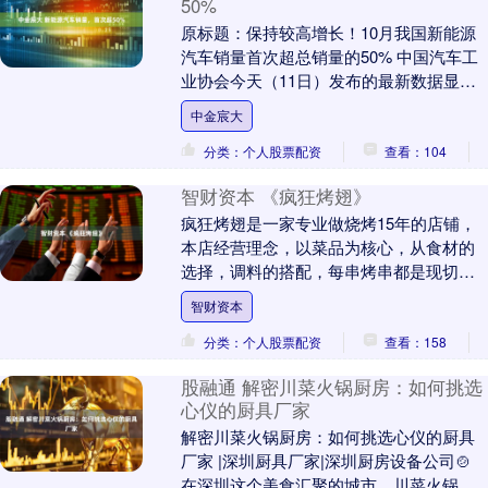
50%
原标题：保持较高增长！10月我国新能源
汽车销量首次超总销量的50% 中国汽车工
业协会今天（11日）发布的最新数据显
示，今年1至10月份，我国新能源汽车产销
中金宸大
量继续....
分类：个人股票配资
查看：104
智财资本 《疯狂烤翅》
疯狂烤翅是一家专业做烧烤15年的店铺，
本店经营理念，以菜品为核心，从食材的
选择，调料的搭配，每串烤串都是现切现
穿，滋滋冒油的烤串、焦香酥脆的烤翅、
智财资本
会爆汁的生蚝，....
分类：个人股票配资
查看：158
股融通 解密川菜火锅厨房：如何挑选
心仪的厨具厂家
解密川菜火锅厨房：如何挑选心仪的厨具
厂家 |深圳厨具厂家|深圳厨房设备公司🍲
在深圳这个美食汇聚的城市，川菜火锅以