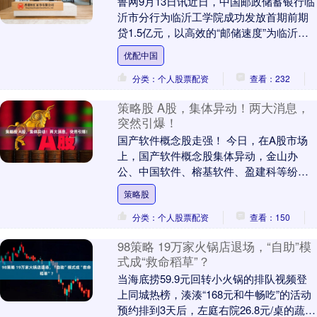
鲁网9月13日讯近日，中国邮政储蓄银行临
沂市分行为临沂工学院成功发放首期前期
贷1.5亿元，以高效的“邮储速度”为临沂市
教育产业升级提供关键金融支撑。 自接到
优配中国
工学....
分类：个人股票配资
查看：232
策略股 A股，集体异动！两大消息，
突然引爆！
国产软件概念股走强！ 今日，在A股市场
上，国产软件概念股集体异动，金山办
公、中国软件、榕基软件、盈建科等纷纷
大涨。 分析人士指出，软件股的走强，跟
策略股
两则消息密切相....
分类：个人股票配资
查看：150
98策略 19万家火锅店退场，“自助”模
式成“救命稻草”？
当海底捞59.9元回转小火锅的排队视频登
上同城热榜，湊湊“168元和牛畅吃”的活动
预约排到3天后，左庭右院26.8元/桌的蔬菜