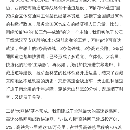
边、西部陆海新通道等战略骨干通道建设，“6轴7廊8通道”国
家综合立体交通网主骨架已经基本贯通，连接了全国超过80%
的县级行政区，服务全国90%左右的经济和人口总量。比如，
围绕“6轴”中的“长三角—成渝”的这一个主轴，我们实施了长江
干线武汉至安庆段的6米水深航道整治工程，万吨货轮可直达
武汉，主轴上的3条高铁线、2条普铁线、2条高速公路、2条普
通国道也都加快贯通，已经形成了多通道、立体化、大容量、
快速化的经济“主动脉”。再比如，我们加快推进京藏走廊、川
藏通道等建设，拉萨至林芝的拉林铁路开通运营，结束了西藏
东南地区不通铁路的历史；京新高速全线通车，天山胜利隧道
打通了南北疆的千年屏障，穿越天山只需20分钟，既压缩了时
空，又延展了希望。
二是“大网络”基本形成。我们建成了全球最大的高速铁路网、
高速公路网和邮政快递网。“八纵八横”高铁网已建成投产81.
5%，高铁营业里程达4.8万公里，占世界高铁总里程的70%以