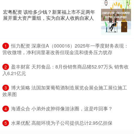
宏粤配资 该给多少钱？新莱福上市不足两年
展开重大资产重组，实为自家人收购自家人
​恒力配资 深康佳A（000016）2025年一季度财务表现：
1
营收微增，净利润显著改善但现金流和债务压力犹存
​盈丰财富 天邦食品：8月份销售商品猪52.97万头 销售收
2
入6.21亿元
​博大策略 法国加莱葡萄酒制造展览会展会施工展位施工
3
效果图
​海通众合 小弟外皮肿得像游泳圈，这是咋回事？
4
​水果优配 高能环境为子公司提供总计2.95亿担保
5