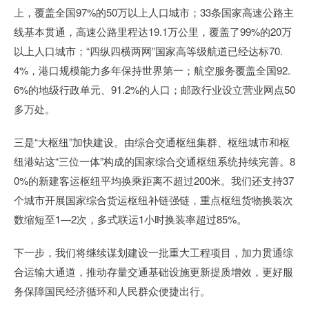
上，覆盖全国97%的50万以上人口城市；33条国家高速公路主
线基本贯通，高速公路里程达19.1万公里，覆盖了99%的20万
以上人口城市；“四纵四横两网”国家高等级航道已经达标70.
4%，港口规模能力多年保持世界第一；航空服务覆盖全国92.
6%的地级行政单元、91.2%的人口；邮政行业设立营业网点50
多万处。
三是“大枢纽”加快建设。由综合交通枢纽集群、枢纽城市和枢
纽港站这“三位一体”构成的国家综合交通枢纽系统持续完善。8
0%的新建客运枢纽平均换乘距离不超过200米。我们还支持37
个城市开展国家综合货运枢纽补链强链，重点枢纽货物换装次
数缩短至1—2次，多式联运1小时换装率超过85%。
下一步，我们将继续谋划建设一批重大工程项目，加力贯通综
合运输大通道，推动存量交通基础设施更新提质增效，更好服
务保障国民经济循环和人民群众便捷出行。