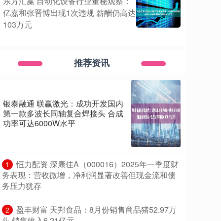
东方汇赢 自动化设备行业董秘观察：
亿嘉和张晋博出现1次违规 薪酬仍高达
103万元
推荐资讯
银泰融通 联赢激光：成功开发国内
第一款多波长同轴复合焊接头 合成
功率可达6000W水平
​恒力配资 深康佳A（000016）2025年一季度财
1
务表现：营收微增，净利润显著改善但现金流和债
务压力犹存
​盈丰财富 天邦食品：8月份销售商品猪52.97万
2
头 销售收入6.21亿元