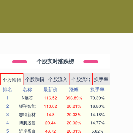
个股实时涨跌榜
个股跌幅
个股流入
个股流出
换手率
个股涨幅
排名
名称
最新价
涨幅
换手率
1
N展芯
116.52
396.89%
79.39%
2
锐翔智能
110.02
20.21%
16.80%
3
志特新材
14.8
20.03%
14.18%
4
博腾股份
20.44
20.02%
14.77%
5
近岸蛋白
46.72
20.01%
5.62%