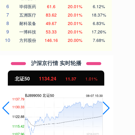
6
毕得医药
61.6
20.01%
6.12%
7
五洲医疗
83.62
20.01%
18.37%
8
耐科装备
49.67
20.01%
6.83%
9
一博科技
53.33
20.01%
17.26%
10
方邦股份
146.16
20.00%
7.68%
沪深京行情 实时轮播
北证50
1134.24
创
11.37
1.01%