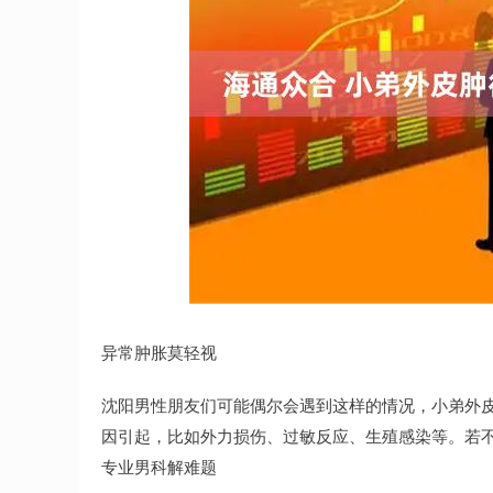
深证成指
14311.01
.68
1.02%
200.89
1
异常肿胀莫轻视
沈阳男性朋友们可能偶尔会遇到这样的情况，小弟外
因引起，比如外力损伤、过敏反应、生殖感染等。若
专业男科解难题