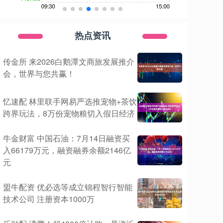
热点资讯
传金所 来2026白鹅潭文商旅发展推介
会，世界与您共赢！
忆速配 林里联手网易严选推宠物+茶饮
跨界玩法，8万份宠物粮切入假日经济
牛金财富 中国石油：7月14日融资买
入66179万元，融资融券余额2146亿
元
盟牛配资 优必选等成立锦程智行智能
技术公司 注册资本1000万