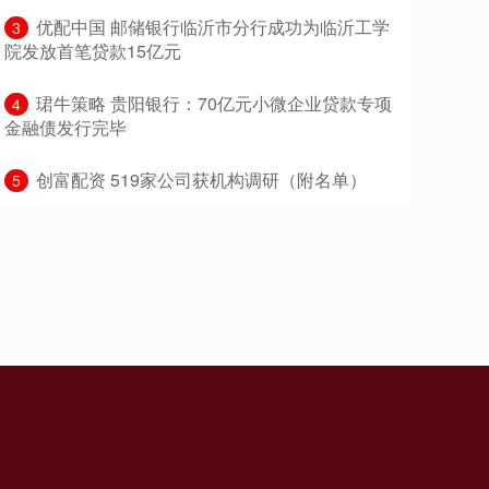
​优配中国 邮储银行临沂市分行成功为临沂工学
3
院发放首笔贷款15亿元
​珺牛策略 贵阳银行：70亿元小微企业贷款专项
4
金融债发行完毕
​创富配资 519家公司获机构调研（附名单）
5