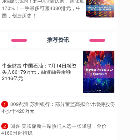
乐融配 沸腾！超4000倍认购，暴涨近
170%！一手最多可赚4380港元，中
国，创造历史！
推荐资讯
牛金财富 中国石油：7月14日融资
买入66179万元，融资融券余额
2146亿元
​009配资 苏州银行：部分董监高拟合计增持股份
1
不少于420万元
​闻喜 美联储新主席热门人选主张降息，金价
2
4160附近持稳