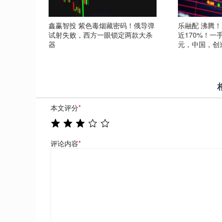
鑫赢智投 紫色毒烟藏密码！俄导弹
乐融配 沸腾！
试射失败，西方一眼锁定两款大杀
近170%！一
器
元，中国，创
本文评分
*
评论内容
*