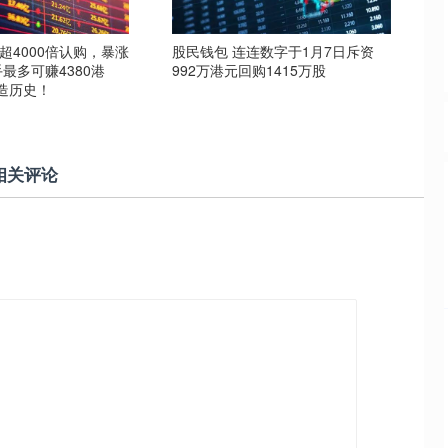
超4000倍认购，暴涨
股民钱包 连连数字于1月7日斥资
手最多可赚4380港
992万港元回购1415万股
造历史！
相关评论