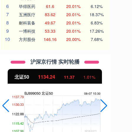
6
毕得医药
61.6
20.01%
6.12%
7
五洲医疗
83.62
20.01%
18.37%
8
耐科装备
49.67
20.01%
6.83%
9
一博科技
53.33
20.01%
17.26%
10
方邦股份
146.16
20.00%
7.68%
沪深京行情 实时轮播
北证50
1134.24
创
11.37
1.01%