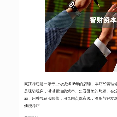
深证成指
14311.01
.68
1.02%
200.89
1
疯狂烤翅是一家专业做烧烤15年的店铺，本店经营理
是现切现穿，滋滋冒油的烤串、焦香酥脆的烤翅、会爆
满，用香气征服味蕾，用氛围点燃夜晚，深夜与好友欢
佳烧烤店