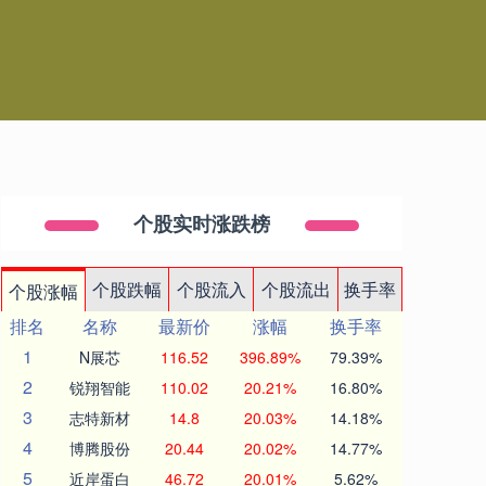
个股实时涨跌榜
个股跌幅
个股流入
个股流出
换手率
个股涨幅
排名
名称
最新价
涨幅
换手率
1
N展芯
116.52
396.89%
79.39%
2
锐翔智能
110.02
20.21%
16.80%
3
志特新材
14.8
20.03%
14.18%
4
博腾股份
20.44
20.02%
14.77%
5
近岸蛋白
46.72
20.01%
5.62%